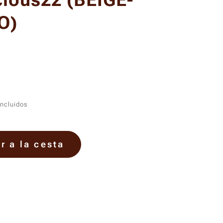
cious22 (BEIGE-
O)
incluidos
r a la cesta