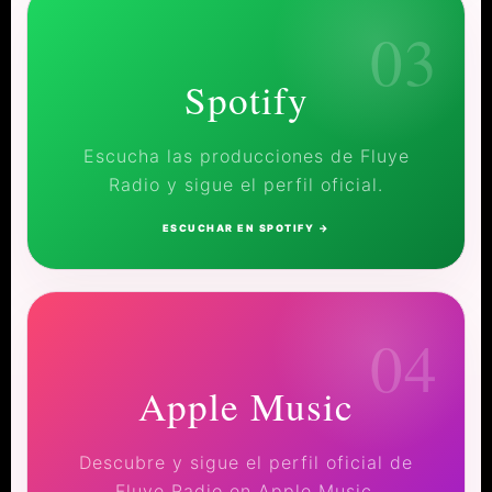
03
Spotify
Escucha las producciones de Fluye
Radio y sigue el perfil oficial.
ESCUCHAR EN SPOTIFY →
04
Apple Music
Descubre y sigue el perfil oficial de
Fluye Radio en Apple Music.