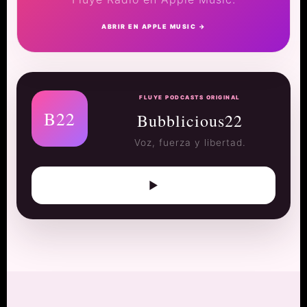
ABRIR EN APPLE MUSIC →
FLUYE PODCASTS ORIGINAL
B22
Bubblicious22
Voz, fuerza y libertad.
▶