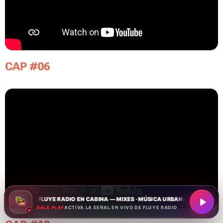
CAP #06
J DE FLUYE RADIO EN CABINA — MIXES · MÚSICA URBANA · CULTURA GLOBAL 
ACTIVA LA SEÑAL EN VIVO DE FLUYE RADIO
DALE PLAY