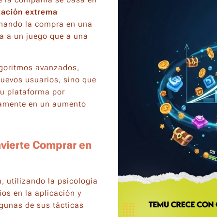
zación extrema
rmando la compra en una
da a un juego que a una
lgoritmos avanzados,
nuevos usuarios, sino que
u plataforma por
ctamente en un aumento
nvierte Comprar en
, utilizando la psicología
os en la aplicación y
gunas de sus tácticas