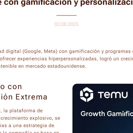
 con gamificación y personalizac
02.08.2025
 digital (Google, Meta) con gamificación y programas d
ofrecer experiencias hiperpersonalizadas, logró un crec
ostenible en mercado estadounidense.
to con
ción Extrema
u
, la plataforma de
crecimiento explosivo, se
as a una estrategia de
de la compañía se basa en