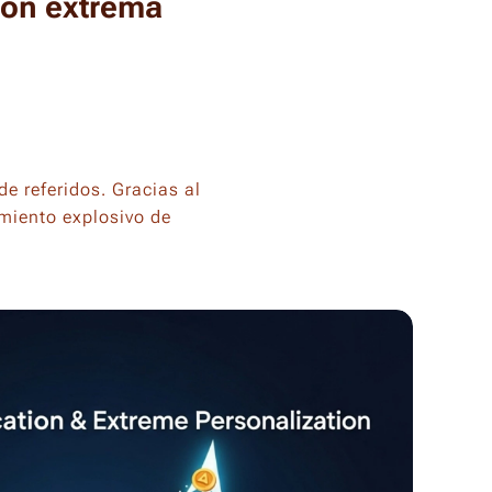
ión extrema
e referidos. Gracias al
imiento explosivo de