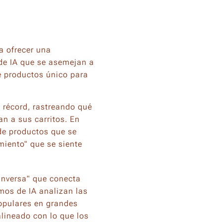
a ofrecer una
 de IA que se asemejan a
de productos único para
 récord, rastreando qué
n a sus carritos. En
de productos que se
miento" que se siente
inversa" que conecta
mos de IA analizan las
opulares en grandes
alineado con lo que los