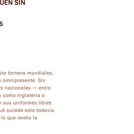
UEN SIN
6
sta torneos mundiales,
s omnipresente. Sin
s nacionales — entre
a como Inglaterra o
 sus uniformes libres
qué sucede esto todavía
lo que revela la