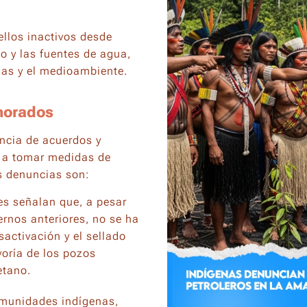
llos inactivos desde
 y las fuentes de agua,
nas y el medioambiente.
gnorados
encia de acuerdos y
s a tomar medidas de
s denuncias son:
s señalan que, a pesar
rnos anteriores, no se ha
sactivación y el sellado
yoría de los pozos
etano.
munidades indígenas,