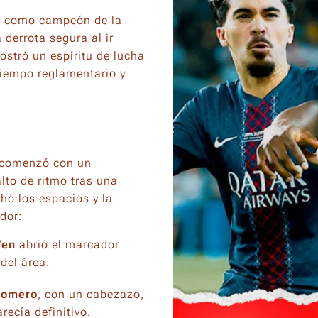
aba como campeón de la
derrota segura al ir
ostró un espíritu de lucha
 tiempo reglamentario y
, comenzó con un
to de ritmo tras una
hó los espacios y la
dor:
Ven
abrió el marcador
del área.
 Romero
, con un cabezazo,
recía definitivo.