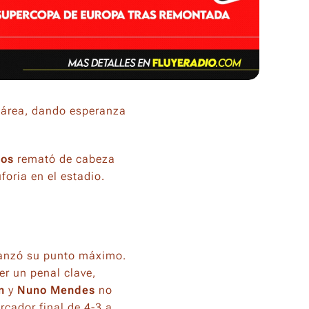
 área, dando esperanza
mos
remató de cabeza
oria en el estadio.
lcanzó su punto máximo.
er un penal clave,
n
y
Nuno Mendes
no
rcador final de 4-3 a