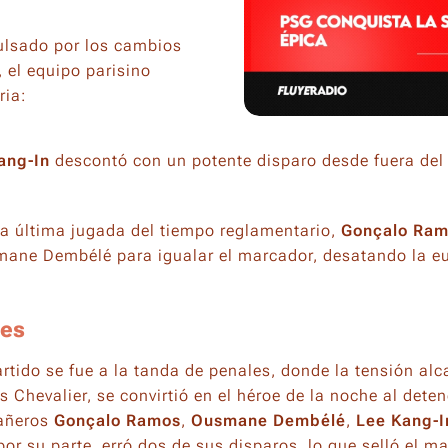
pulsado por los cambios
, el equipo parisino
ria:
ang-In
descontó con un potente disparo desde fuera del
a última jugada del tiempo reglamentario,
Gonçalo Ra
ane Dembélé para igualar el marcador, desatando la euf
les
artido se fue a la tanda de penales, donde la tensión a
s Chevalier, se convirtió en el héroe de la noche al deten
añeros
Gonçalo Ramos
,
Ousmane Dembélé
,
Lee Kang-I
por su parte, erró dos de sus disparos, lo que selló el ma