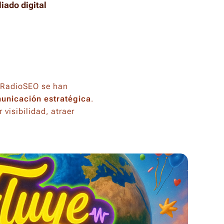
iado digital
eRadioSEO se han
municación estratégica
.
visibilidad, atraer