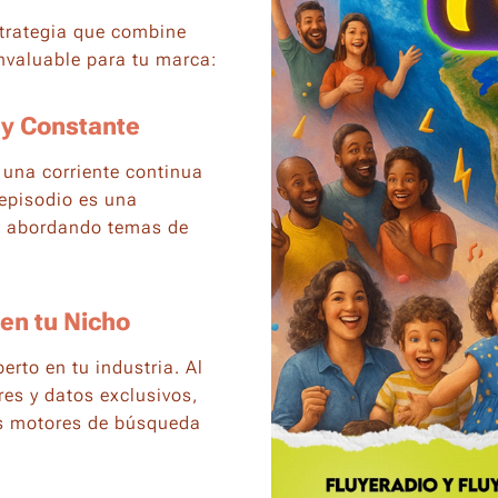
strategia que combine
invaluable para tu marca:
 y Constante
 una corriente continua
 episodio es una
a, abordando temas de
en tu Nicho
rto en tu industria. Al
res y datos exclusivos,
os motores de búsqueda