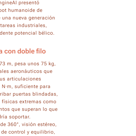
ngineAI presentó
obot humanoide de
 una nueva generación
areas industriales,
dente potencial bélico.
 con doble filo
,73 m, pesa unos 75 kg,
iales aeronáuticos que
Sus articulaciones
 N·m, suficiente para
ribar puertas blindadas,
s físicas extremas como
ntos que superan lo que
ría soportar.
e 360°, visión estéreo,
e control y equilibrio,