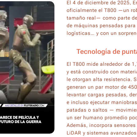
El 4 de diciembre de 2025, E
oficialmente el T800 —un r
tamaño real— como parte de
de máquinas pensadas para t
logísticas… y con un sorpren
⚙️ Tecnología de punta
El T800 mide alrededor de 1
y está construido con mater
le otorgan alta resistencia. 
generan un par motor de 450
levantar cargas pesadas, der
e incluso ejecutar maniobra
patadas o saltos — movimie
un ser humano promedio pod
Además, incorpora sensores d
LiDAR y sistemas avanzados d