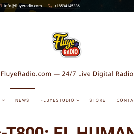
info@fluyeradio.com
+18594145336
FluyeRadio.com — 24/7 Live Digital Radio
O
NEWS
FLUYESTUDIO
STORE
CONTA
s-T800: EL HUMA