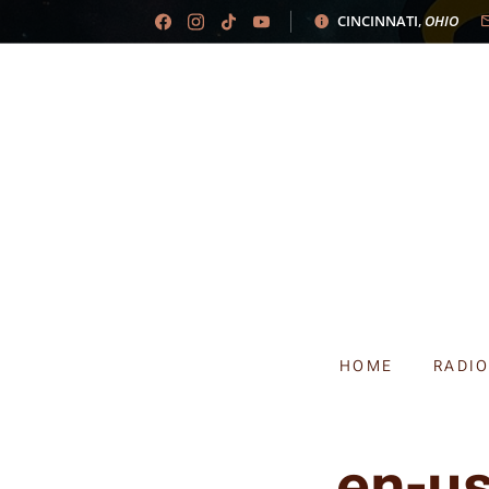
CINCINNATI
,
OHIO
HOME
RADI
en-u