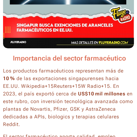
🔬 Importancia del sector farmacéutico
Los productos farmacéuticos representan más de
10 %
de las exportaciones singapurenses hacia
EE.UU. Wikipedia+15Reuters+15W Radio+15. En
2023, el país exportó cerca de
US$10 mil millones
en
este rubro, con inversión tecnológica avanzada como
plantas de Novartis, Pfizer, GSK y AstraZeneca
dedicadas a APIs, biologics y terapias celulares
Reddit.
El sector farmacéutico aporta calidad, empleo,