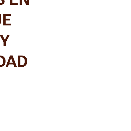
UE
 Y
DAD