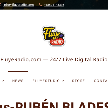
info@fluyeradio.com
+18594145336
FluyeRadio.com — 24/7 Live Digital Radio
O
NEWS
FLUYESTUDIO
STORE
CONTA
us-RUBÉN BLADE