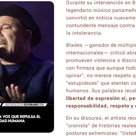
Durante su intervención en B
legendario músico panameñ
convirtió en noticia nuevame
contundente mensaje contra 
la intolerancia.
Blades —ganador de múltipl
internacionales— criticó abi
promueven violencia o discr
con firmeza que aunque todo
opinar", no merece respeto q
"estupideces" que atenten c
humanos. Sus palabras recal
libertad de expresión sí, p
responsabilidad, respeto y 
En su discurso, el artista r
"cronista" de historias reale
posturas extremistas: "Usted