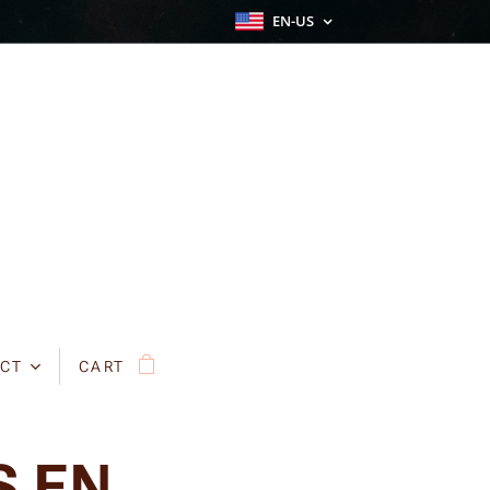
EN-US
CT
CART
S EN