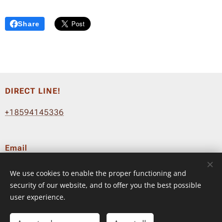
Share
DIRECT LINE!
+18594145336
Email
info@fluyeradio.com
We use cookies to enable the proper functioning and
Terms & Conditions
–
Privacy Policy
security of our website, and to offer you the best possible
user experience.
© 2024 FLUYE RADIO ™