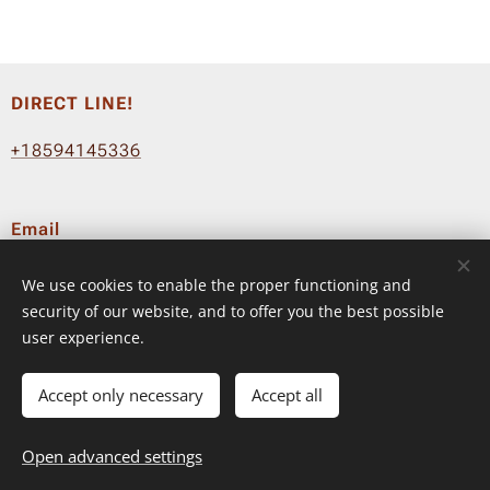
DIRECT LINE!
+18594145336
Email
info@fluyeradio.com
We use cookies to enable the proper functioning and
Terms & Conditions
–
Privacy Policy
security of our website, and to offer you the best possible
user experience.
© 2024 FLUYE RADIO ™
Accept only necessary
Accept all
Languages
Open advanced settings
Español
American English