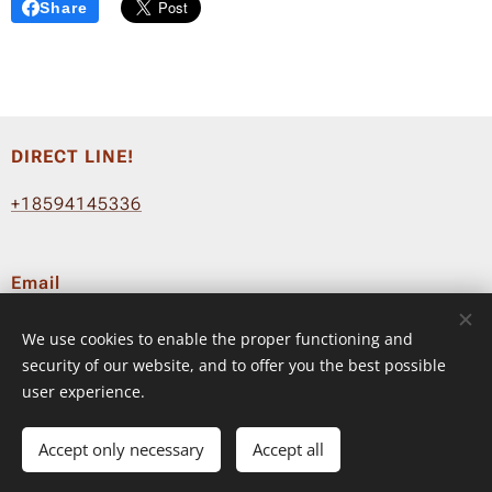
Share
DIRECT LINE!
+18594145336
Email
info@fluyeradio.com
We use cookies to enable the proper functioning and
Terms & Conditions
–
Privacy Policy
security of our website, and to offer you the best possible
user experience.
© 2024 FLUYE RADIO ™
Accept only necessary
Accept all