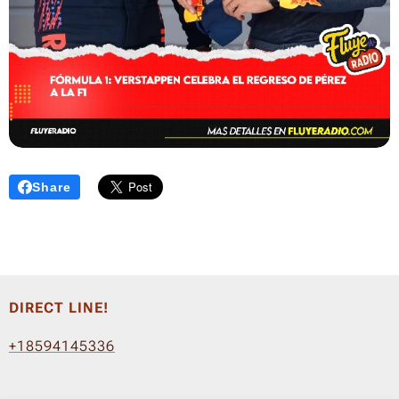
Share
DIRECT LINE!
+18594145336