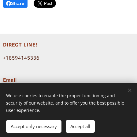
Share
DIRECT LINE!
+18594145336
Email
info@fluyeradio.com
We use cookies to enable the proper functioning and
Terms & Conditions
–
Privacy Policy
security of our website, and to offer you the best possible
user experience.
© 2024 FLUYE RADIO ™
Accept only necessary
Accept all