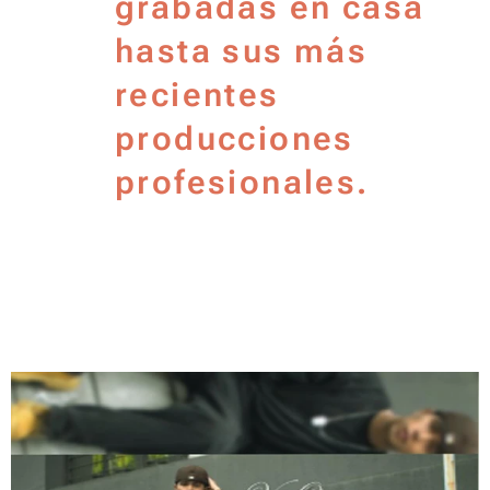
grabadas en casa
hasta sus más
recientes
producciones
profesionales.